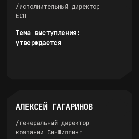
стоимость
участия
Условия
действуют
до 15 февраля
60.000
РУБ.