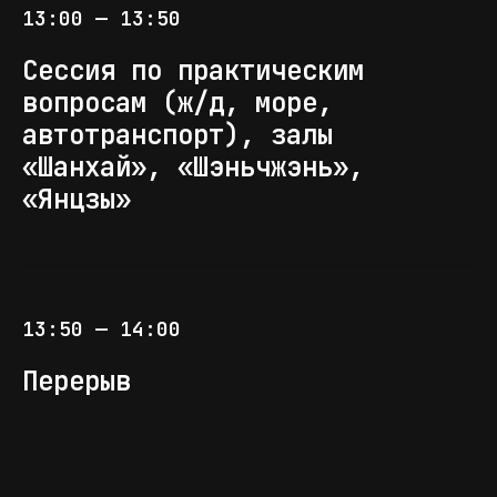
13:00 — 13:50
СЕРГЕЙ АВСЕЙКОВ
Сессия по практическим
/исполнительный директор
вопросам (ж/д, море,
ЕСП
автотранспорт), залы
Тема выступления:
«Шанхай», «Шэньчжэнь»,
утверждается
«Янцзы»
13:50 — 14:00
АЛЕКСЕЙ ГАГАРИНОВ
Перерыв
/генеральный директор
компании Си-Шиппинг
Тема выступления:
утверждается