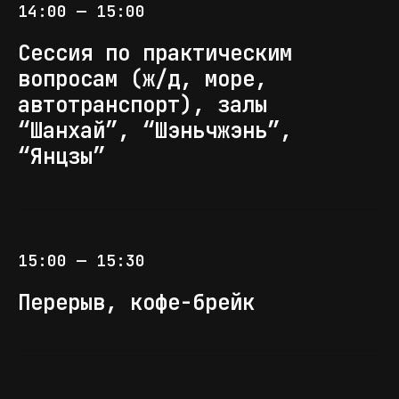
14:00 — 15:00
Сессия по практическим
вопросам (ж/д, море,
автотранспорт), залы
АНДРЕЙ БАЛИНОВ
“Шанхай”, “Шэньчжэнь”,
/коммерческий директор
“Янцзы”
компании Октет Карго
Россия и Китай.
Амурский коридор
15:00 — 15:30
Перерыв, кофе-брейк
ЯН АЛЕКСАНДРОВСКИЙ
/директор по развитию