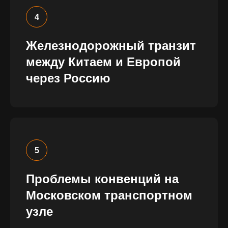
Железнодорожный транзит
2013
между Китаем и Европой
через Россию
год запуска проекта
#ЗАКОНТЕЙНЕРАМИ
50o+
участников ежегодно
Проблемы конвенций на
20+
Московском транспортном
узле