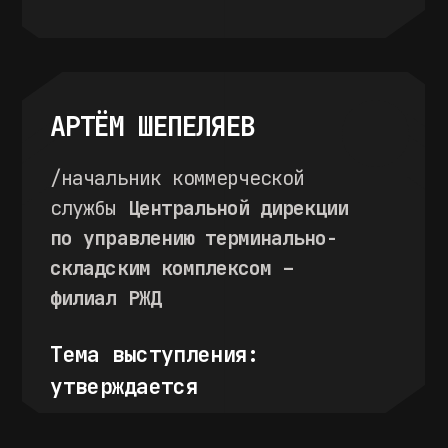
Soluxe Hotel Moscow
Анна Демидова
+7 (926) 377-05-22
/
annademidova@infranews.ru
Алексей Екимовский
+7 (910) 402-26-05
/
ae@infranews.ru
Алексей Безбородов
+7 (919) 994-78-84
/
info
@infranews.ru
/
WeChat ID abzinfranews
Оставить заявку