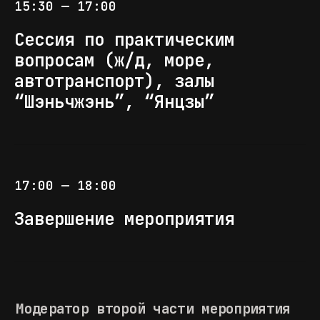
15:30 — 17:00
компании САСКО ЛОДЖИСТИК
Контейнерные перевозки
Сессия по практическим
из Китая через Северный
вопросам (ж/д, море,
морской путь. Реальность
автотранспорт), залы
и перспективы
“Шэньчжэнь”, “Янцзы”
АРТЁМ ШЕПЕЛЯЕВ
/начальник коммерческой
17:00 — 18:00
службы
Центральной дирекции
по управлению терминально-
Завершение мероприятия
складским комплексом –
филиал РЖД
Тема выступления:
утверждается