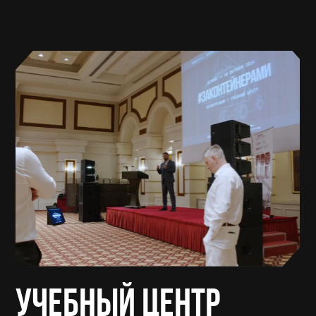
и исследовательского агентства
InfraNews, создан для обмена
опытом и профессиональными
знаниями в сфере логистики
и контейнерного бизнеса.
Архив
мероприятий
Собрали для вас записи выступлений
и фоторепортажи с конференций.